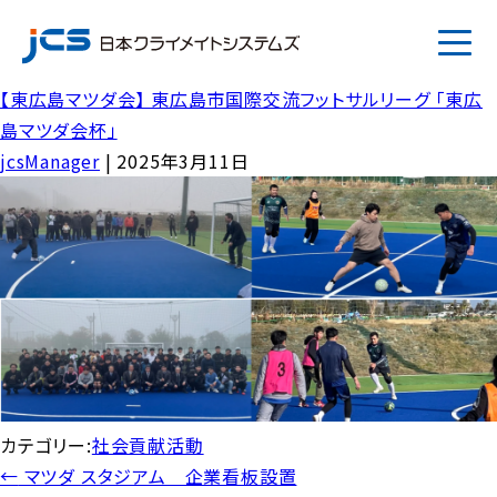
【東広島マツダ会】 東広島市国際交流フットサルリーグ 「東広
JP
EN
島マツダ会杯」
jcsManager
|
2025年3月11日
会社案内
事業案内
採用案内
プライバシーポリシー
カテゴリー:
社会貢献活動
投
←
マツダ スタジアム 企業看板設置
お知らせ