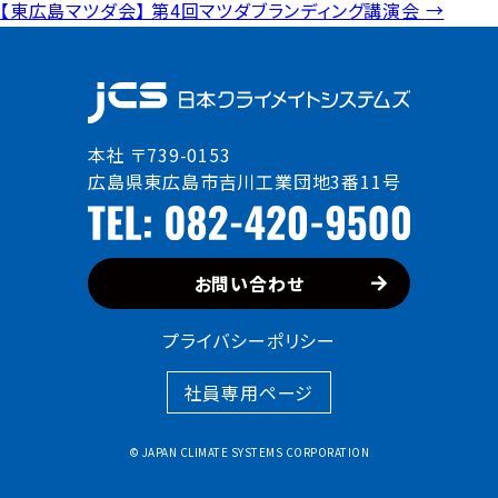
稿
【東広島マツダ会】 第4回マツダブランディング講演会
→
ナ
社員インタビュー
ビ
ゲ
ー
社員専用ページ
本社 〒739-0153
シ
広島県東広島市吉川工業団地3番11号
ョ
お問い合わせ
ン
お問い合わせ
プライバシーポリシー
社員専用ページ
© JAPAN CLIMATE SYSTEMS CORPORATION